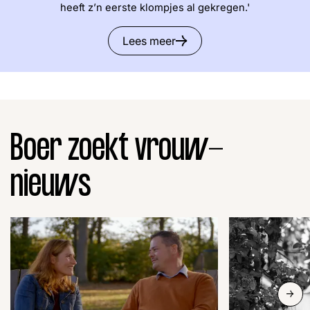
heeft z’n eerste klompjes al gekregen.'
Word lid
John
Julius
Martijn
Lees meer
Nieuws
Nieuwsbrief
Uitzendingen
Facebook
Instagram
Boer zoekt vrouw-
nieuws
Slide n