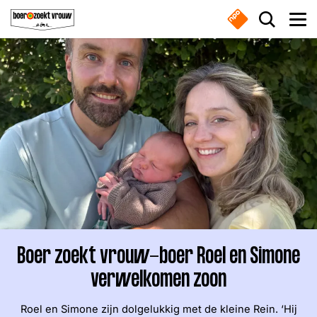
Overslaan en naar de inhoud gaan
Zoek do
Men
Boeren
Waar ben je naar op zoek?
Nieuws
Boer zoekt vrouw gemist
Zoeken
Online series
Boer zoekt vrouw-boer Roel en Simone
Meest gezocht
verwelkomen zoon
Nieuwsbrief
Boeren
Deedry
Jan
Roel en Simone zijn dolgelukkig met de kleine Rein. ‘Hij