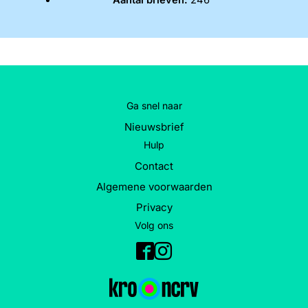
Aantal brieven:
246
Word lid
John
Julius
Martijn
Nieuws
Nieuwsbrief
Uitzendingen
Facebook
Instagram
Ga snel naar
Nieuwsbrief
Hulp
Contact
Algemene voorwaarden
Privacy
Volg ons
Facebook
Instagram