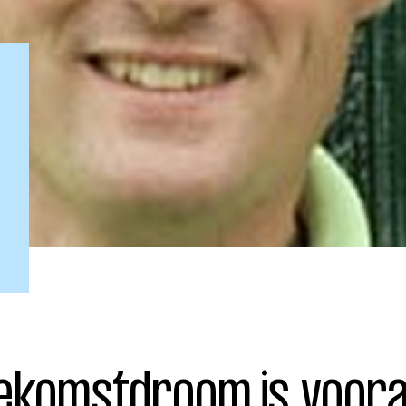
ohn
Julius
Uitzendingen
toekomstdroom is voora