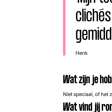
Facebook
Instagram
clichés
gemidd
Henk
Wat zijn je ho
Niet speciaal, of het
Wat vind jij r