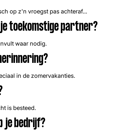
sch op z'n vroegst pas achteraf...
 je toekomstige partner?
anvult waar nodig.
herinnering?
peciaal in de zomervakanties.
?
t is besteed.
 je bedrijf?