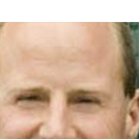
p zoek?
Zoeken
t