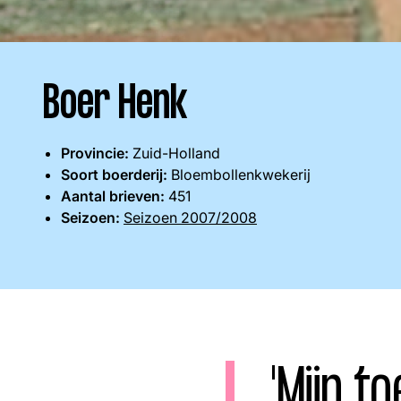
Boeren
Deedry
Jan
J
gemist
Martijn
Nieuws
Nieuwsbrief
Online
Boer Henk
Provincie:
Zuid-Holland
series
Soort boerderij:
Bloembollenkwekerij
Aantal brieven:
451
Seizoen:
Seizoen 2007/2008
Nieuwsbrief
Word lid
'Mijn 