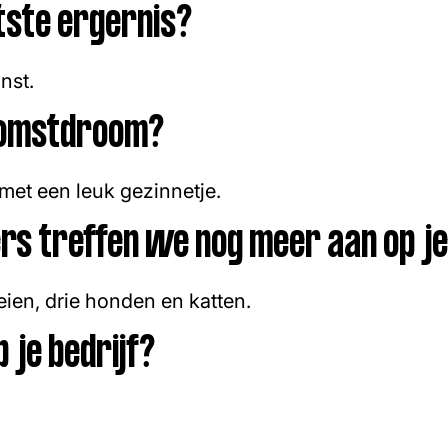
tste ergernis?
nst.
komstdroom?
et een leuk gezinnetje.
s treffen we nog meer aan op je 
ien, drie honden en katten.
 je bedrijf?