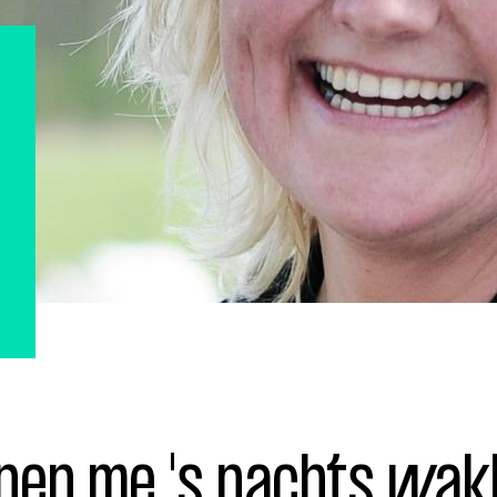
ohn
Julius
Uitzendingen
nnen me 's nachts wak