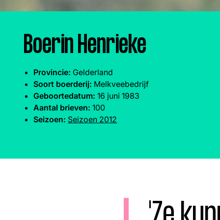
Boeren
Deedry
Jan
J
gemist
Martijn
Nieuws
Nieuwsbrief
Boerin Henrieke
Online
Provincie:
Gelderland
Soort boerderij:
Melkveebedrijf
series
Geboortedatum:
16 juni 1983
Aantal brieven:
100
Seizoen:
Seizoen 2012
Nieuwsbrief
Word lid
'Ze ku