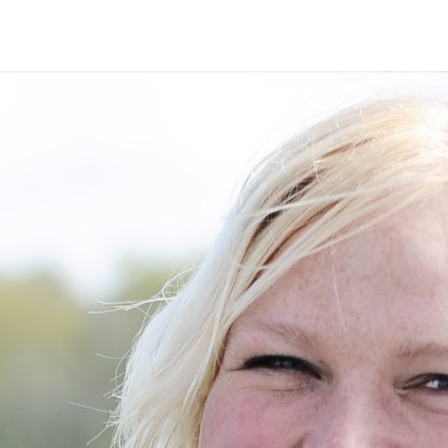
p zoek?
Zoeken
t