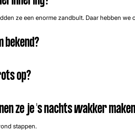
herinnering?
 hadden ze een enorme zandbult. Daar hebben we
m bekend?
rots op?
en ze je 's nachts wakker make
vond stappen.