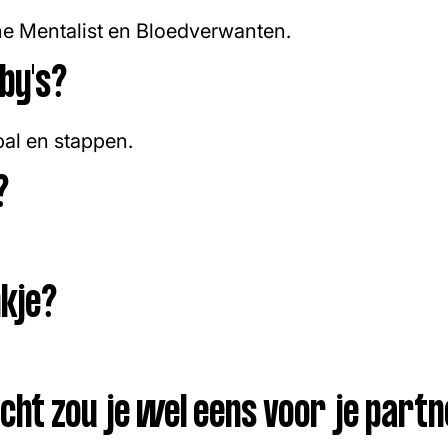
e Mentalist en Bloedverwanten.
bby's?
al en stappen.
?
nkje?
ht zou je wel eens voor je partn