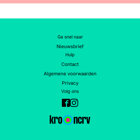
Word lid
John
Julius
Martijn
Nieuws
Nieuwsbrief
Uitzendingen
Ga snel naar
Facebook
Instagram
Nieuwsbrief
Hulp
Contact
Algemene voorwaarden
Privacy
Volg ons
Facebook
Instagram