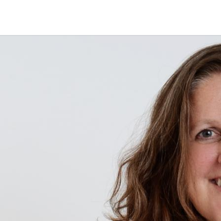
p zoek?
Zoeken
t