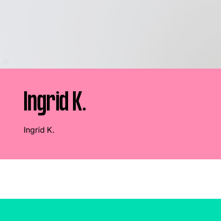
Boeren
Deedry
Jan
J
gemist
Martijn
Nieuws
Nieuwsbrief
Online
series
Ingrid K.
Ingrid K.
Nieuwsbrief
Word lid