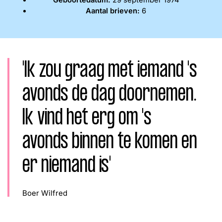
Geboortedatum:
29 september 1974
Word lid
Aantal brieven:
6
John
Julius
Martijn
Nieuws
Nieuwsbrief
Uitzendingen
'Ik zou graag met iemand 's
Facebook
Instagram
avonds de dag doornemen.
Ik vind het erg om 's
avonds binnen te komen en
er niemand is'
Boer Wilfred