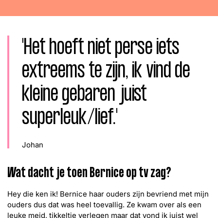
Word lid
John
Julius
Martijn
Nieuws
Nieuwsbrief
'Het hoeft niet perse iets
Uitzendingen
extreems te zijn, ik vind de
Facebook
Instagram
kleine gebaren juist
superleuk/lief.'
Johan
Wat dacht je toen Bernice op tv zag?
Hey die ken ik! Bernice haar ouders zijn bevriend met mijn
ouders dus dat was heel toevallig. Ze kwam over als een
leuke meid, tikkeltje verlegen maar dat vond ik juist wel