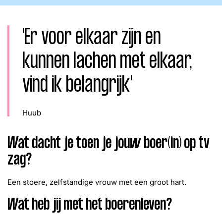
Word lid
John
Julius
Martijn
'Er voor elkaar zijn en
Nieuws
Nieuwsbrief
Uitzendingen
kunnen lachen met elkaar,
Facebook
Instagram
vind ik belangrijk'
Huub
Wat dacht je toen je jouw boer(in) op tv
zag?
Een stoere, zelfstandige vrouw met een groot hart.
Wat heb jij met het boerenleven?