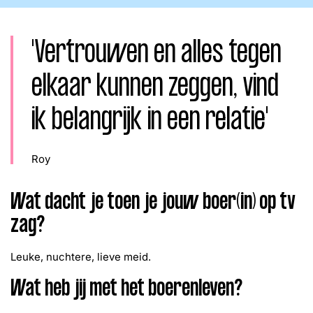
Word lid
John
Julius
Martijn
'Vertrouwen en alles tegen
Nieuws
Nieuwsbrief
Uitzendingen
elkaar kunnen zeggen, vind
Facebook
Instagram
ik belangrijk in een relatie'
Roy
Wat dacht je toen je jouw boer(in) op tv
zag?
Leuke, nuchtere, lieve meid.
Wat heb jij met het boerenleven?