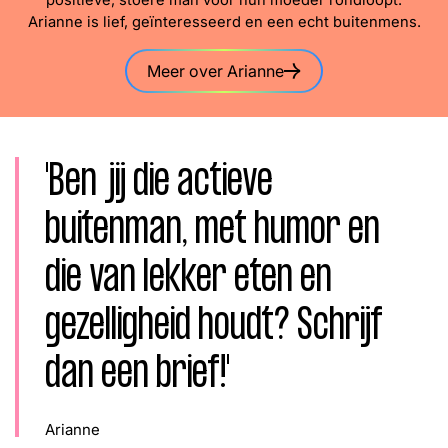
positieve, stoere man voor hun moeder rondloopt.
Word lid
Arianne is lief, geïnteresseerd en een echt buitenmens.
John
Julius
Martijn
Nieuws
Nieuwsbrief
Meer over Arianne
Uitzendingen
Facebook
Instagram
'Ben jij die actieve
buitenman, met humor en
die van lekker eten en
gezelligheid houdt? Schrijf
dan een brief!'
Arianne