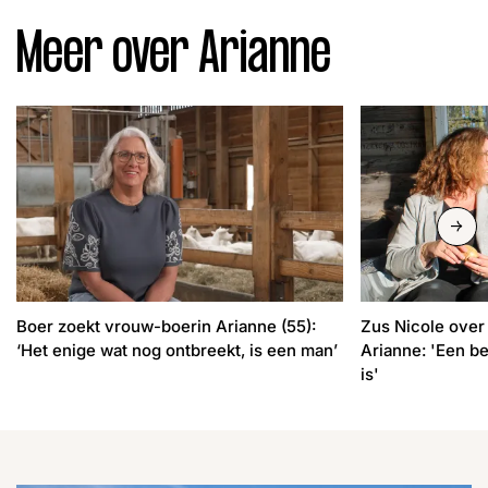
Meer over Arianne
Slide n
Boer zoekt vrouw-boerin Arianne (55):
Zus Nicole over
‘Het enige wat nog ontbreekt, is een man’
Arianne: 'Een be
is'