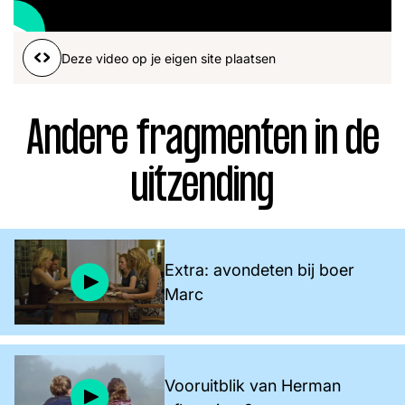
Word lid
John
Julius
Martijn
Deze video op je eigen site plaatsen
Nieuws
Nieuwsbrief
Uitzendingen
Andere fragmenten in de
Facebook
Instagram
uitzending
Extra: avondeten bij boer
Marc
Vooruitblik van Herman