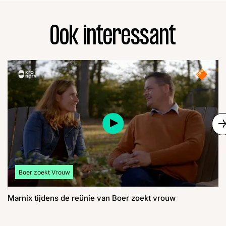
Ook interessant
S
Bekijk meer artikelen over:
Boer zoekt Vrouw
Marnix tijdens de reünie van Boer zoekt vrouw