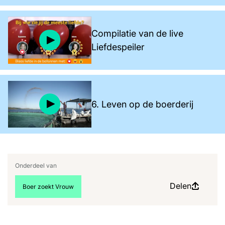
Compilatie van de live
Liefdespeiler
6. Leven op de boerderij
Onderdeel van
Delen
Bekijk meer artikelen over:
Boer zoekt Vrouw