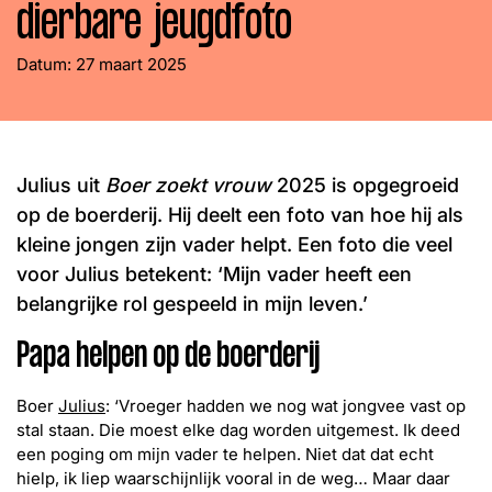
dierbare jeugdfoto
Word lid
John
Julius
Martijn
Datum:
27 maart 2025
Nieuws
Nieuwsbrief
Uitzendingen
Facebook
Instagram
Julius uit
Boer zoekt vrouw
2025 is opgegroeid
op de boerderij. Hij deelt een foto van hoe hij als
kleine jongen zijn vader helpt. Een foto die veel
voor Julius betekent: ‘Mijn vader heeft een
belangrijke rol gespeeld in mijn leven.’
Papa helpen op de boerderij
Boer
Julius
: ‘Vroeger hadden we nog wat jongvee vast op
stal staan. Die moest elke dag worden uitgemest. Ik deed
een poging om mijn vader te helpen. Niet dat dat echt
hielp, ik liep waarschijnlijk vooral in de weg… Maar daar