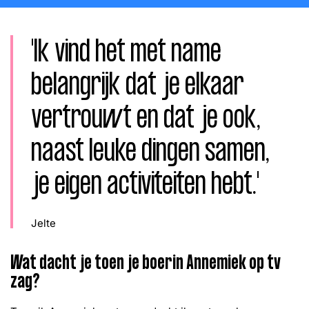
Word lid
John
Julius
Martijn
'Ik vind het met name
Nieuws
Nieuwsbrief
Uitzendingen
belangrijk dat je elkaar
Facebook
Instagram
vertrouwt en dat je ook,
naast leuke dingen samen,
je eigen activiteiten hebt.'
Jelte
Wat dacht je toen je boerin Annemiek op tv
zag?