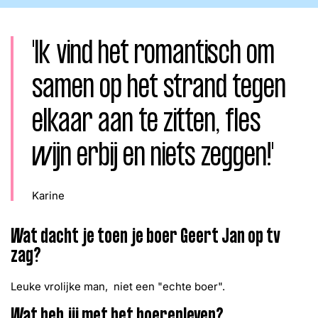
Word lid
John
Julius
Martijn
'Ik vind het romantisch om
Nieuws
Nieuwsbrief
Uitzendingen
samen op het strand tegen
Facebook
Instagram
elkaar aan te zitten, fles
wijn erbij en niets zeggen!'
Karine
Wat dacht je toen je boer Geert Jan op tv
zag?
Leuke vrolijke man, niet een "echte boer".