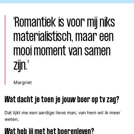
Word lid
John
Julius
Martijn
'Romantiek is voor mij niks
Nieuws
Nieuwsbrief
Uitzendingen
materialistisch, maar een
Facebook
Instagram
mooi moment van samen
zijn.'
Margriet
Wat dacht je toen je jouw boer op tv zag?
Dat lijkt me een aardige lieve man, van hem wil ik meer
weten.
Wat heb jij met het boerenleven?