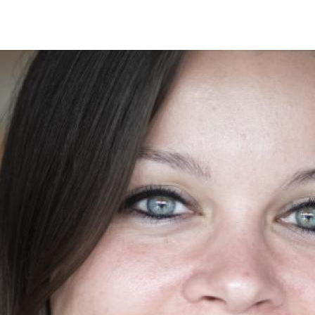
p zoek?
Zoeken
t