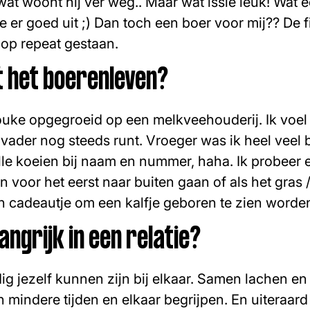
 wat woont hij ver weg.. Maar wat issie leuk! Wat
e er goed uit ;) Dan toch een boer voor mij?? De 
op repeat gestaan.
t het boerenleven?
Jouke opgegroeid op een melkveehouderij. Ik voel
n vader nog steeds runt. Vroeger was ik heel veel b
alle koeien bij naam en nummer, haha. Ik probeer e
ien voor het eerst naar buiten gaan of als het gra
een cadeautje om een kalfje geboren te zien worde
langrijk in een relatie?
dig jezelf kunnen zijn bij elkaar. Samen lachen en
n mindere tijden en elkaar begrijpen. En uiteraard