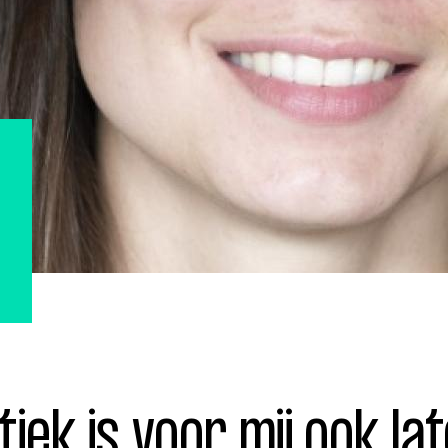
ohn
Julius
Uitzendingen
iek is voor mij ook lat