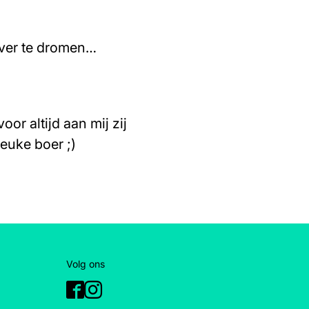
 over te dromen…
oor altijd aan mij zij
euke boer ;)
Volg ons
Facebook
Instagram
je in voor de nieuwsbrief en mis niets!