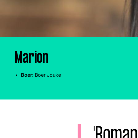
Boeren
Deedry
Jan
J
gemist
Martijn
Nieuws
Nieuwsbrief
Online
Marion
series
Boer:
Boer Jouke
Nieuwsbrief
Word lid
'Romant