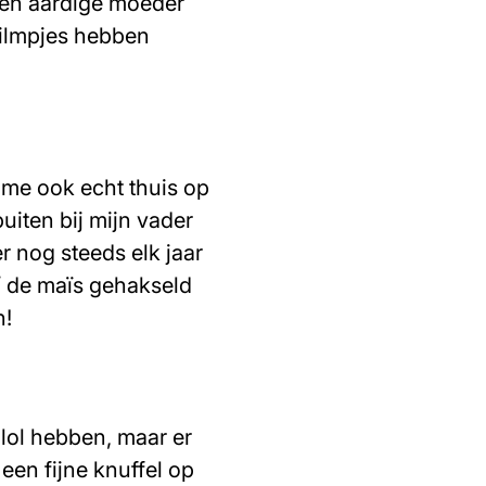
 een aardige moeder
filmpjes hebben
 me ook echt thuis op
uiten bij mijn vader
r nog steeds elk jaar
s / de maïs gehakseld
n!
 lol hebben, maar er
 een fijne knuffel op