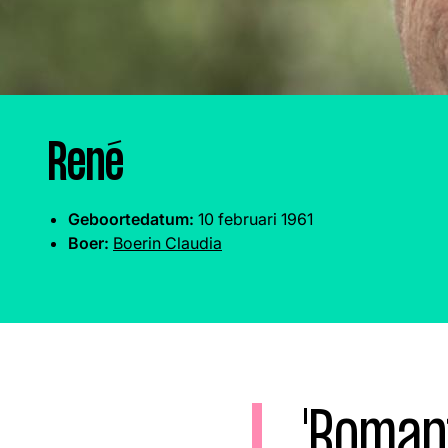
Boeren
Deedry
Jan
J
gemist
Martijn
Nieuws
Nieuwsbrief
Online
René
series
Geboortedatum:
10 februari 1961
Boer:
Boerin Claudia
Nieuwsbrief
Word lid
'Romant