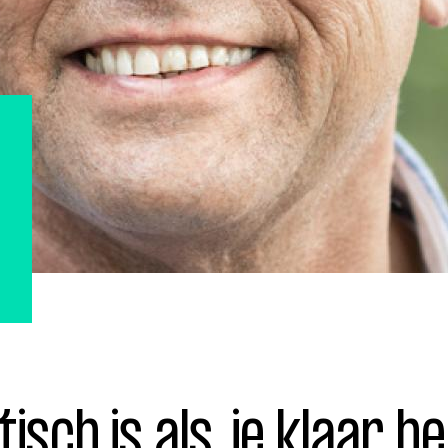
ohn
Julius
Uitzendingen
isch is als je klaar b