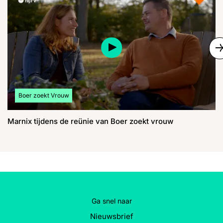
S
Bekijk meer artikelen over:
Boer zoekt Vrouw
Marnix tijdens de reünie van Boer zoekt vrouw
Ga snel naar
Nieuwsbrief