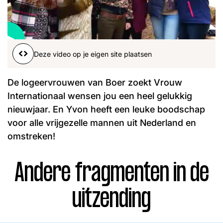
Word lid
John
Julius
Martijn
Nieuws
Nieuwsbrief
Deze video op je eigen site plaatsen
Uitzendingen
Facebook
Instagram
De logeervrouwen van Boer zoekt Vrouw
Internationaal wensen jou een heel gelukkig
nieuwjaar. En Yvon heeft een leuke boodschap
voor alle vrijgezelle mannen uit Nederland en
omstreken!
Andere fragmenten in de
uitzending