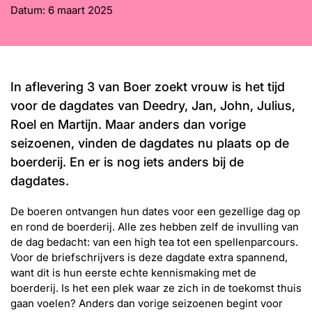
Word lid
Datum:
6 maart 2025
John
Julius
Martijn
Nieuws
Nieuwsbrief
Uitzendingen
In aflevering 3 van Boer zoekt vrouw is het tijd
Facebook
Instagram
voor de dagdates van Deedry, Jan, John, Julius,
Roel en Martijn. Maar anders dan vorige
seizoenen, vinden de dagdates nu plaats op de
boerderij. En er is nog iets anders bij de
dagdates.
De boeren ontvangen hun dates voor een gezellige dag op
en rond de boerderij. Alle zes hebben zelf de invulling van
de dag bedacht: van een high tea tot een spellenparcours.
Voor de briefschrijvers is deze dagdate extra spannend,
want dit is hun eerste echte kennismaking met de
boerderij. Is het een plek waar ze zich in de toekomst thuis
gaan voelen? Anders dan vorige seizoenen begint voor