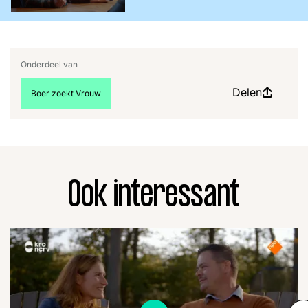
Onderdeel van
Delen
Bekijk meer artikelen over:
Boer zoekt Vrouw
Ook interessant