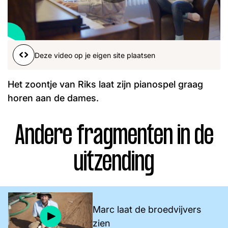
Word lid
John
Julius
Martijn
Nieuws
Nieuwsbrief
Deze video op je eigen site plaatsen
Uitzendingen
Facebook
Instagram
Het zoontje van Riks laat zijn pianospel graag
horen aan de dames.
Andere fragmenten in de
uitzending
Marc laat de broedvijvers
zien