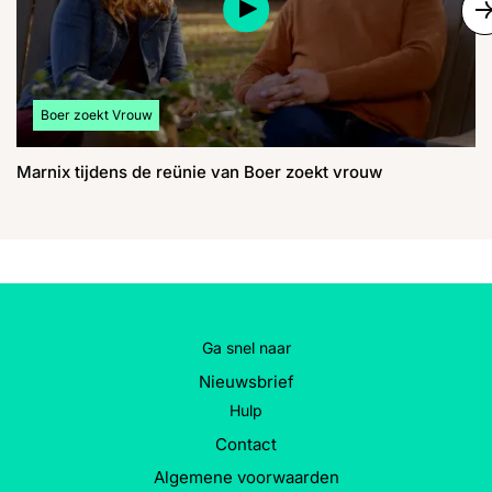
S
Bekijk meer artikelen over:
Boer zoekt Vrouw
Marnix tijdens de reünie van Boer zoekt vrouw
Ga snel naar
Nieuwsbrief
Hulp
Contact
Algemene voorwaarden