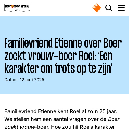
Overslaan en naar de inhoud gaan
Zoek do
Men
Familievriend Etienne over Boer
Boeren
zoekt vrouw-boer Roel: ‘Een
Waar ben je naar op zoek?
Nieuws
karakter om trots op te zijn’
Boer zoekt vrouw gemist
Datum:
12 mei 2025
Zoeken
Online series
Meest gezocht
Familievriend Etienne kent Roel al zo’n 25 jaar.
Nieuwsbrief
We stellen hem een aantal vragen over de
Boer
Boeren
Deedry
Jan
zoekt vrouw
-boer. Hoe zou hij Roels karakter