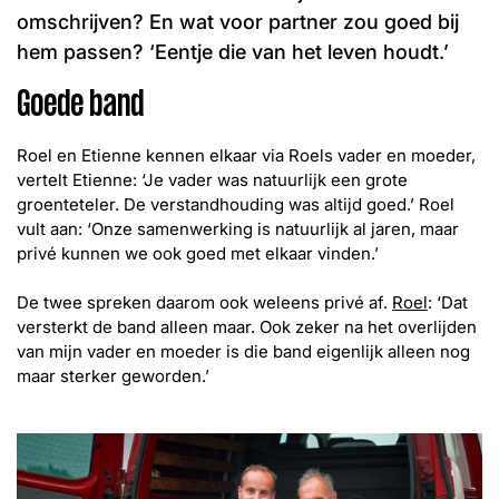
Word lid
omschrijven? En wat voor partner zou goed bij
John
Julius
Martijn
hem passen? ‘Eentje die van het leven houdt.’
Nieuws
Nieuwsbrief
Goede band
Uitzendingen
Roel en Etienne kennen elkaar via Roels vader en moeder,
Facebook
Instagram
vertelt Etienne: ‘Je vader was natuurlijk een grote
groenteteler. De verstandhouding was altijd goed.’ Roel
vult aan: ‘Onze samenwerking is natuurlijk al jaren, maar
privé kunnen we ook goed met elkaar vinden.’
De twee spreken daarom ook weleens privé af.
Roel
: ‘Dat
versterkt de band alleen maar. Ook zeker na het overlijden
van mijn vader en moeder is die band eigenlijk alleen nog
maar sterker geworden.’