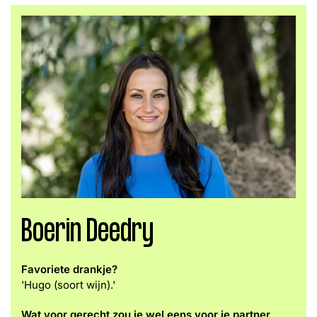
Boerin Deedry
Favoriete drankje?
'
Hugo (soort wijn).'
Wat voor gerecht zou je wel eens voor je partner