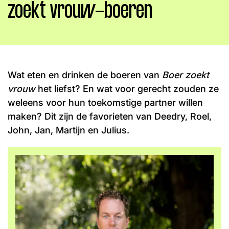
zoekt vrouw-boeren
Word lid
John
Julius
Martijn
Nieuws
Nieuwsbrief
Uitzendingen
Facebook
Instagram
Wat eten en drinken de boeren van
Boer zoekt
vrouw
het liefst? En wat voor gerecht zouden ze
weleens voor hun toekomstige partner willen
maken? Dit zijn de favorieten van Deedry, Roel,
John, Jan, Martijn en Julius.