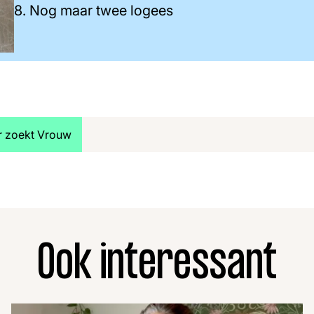
8. Nog maar twee logees
jk meer artikelen over:
r zoekt Vrouw
Ook interessant