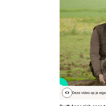
Boeren
Deedry
Jan
J
gemist
Martijn
Nieuws
Nieuwsbrief
Online
series
Nieuwsbrief
Word lid
Deze video op je eige