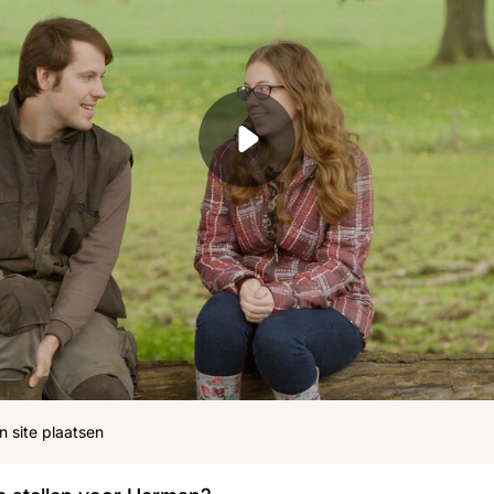
ohn
Julius
Uitzendingen
n site plaatsen