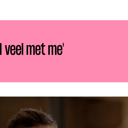
el veel met me'
p zoek?
Zoeken
t