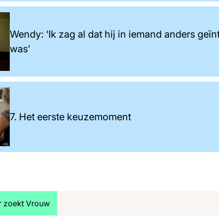
Wendy: ‘Ik zag al dat hij in iemand anders geï
was’
7. Het eerste keuzemoment
jk meer artikelen over:
r zoekt Vrouw