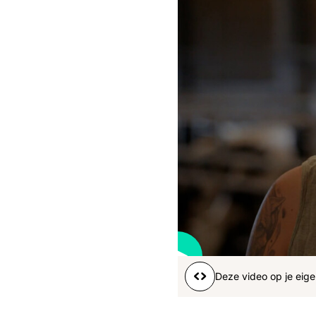
Boeren
Deedry
Jan
J
gemist
Martijn
Nieuws
Nieuwsbrief
Online
series
Nieuwsbrief
56
s
Word lid
Deze video op je eige