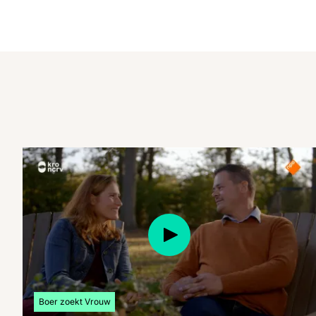
Bekijk meer artikelen over:
Boer zoekt Vrouw