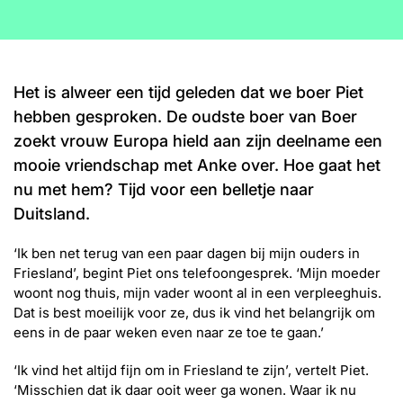
Word lid
John
Julius
Martijn
Nieuws
Nieuwsbrief
Het is alweer een tijd geleden dat we boer Piet
Uitzendingen
hebben gesproken. De oudste boer van Boer
Facebook
Instagram
zoekt vrouw Europa hield aan zijn deelname een
mooie vriendschap met Anke over. Hoe gaat het
nu met hem? Tijd voor een belletje naar
Duitsland.
‘Ik ben net terug van een paar dagen bij mijn ouders in
Friesland’, begint Piet ons telefoongesprek. ‘Mijn moeder
woont nog thuis, mijn vader woont al in een verpleeghuis.
Dat is best moeilijk voor ze, dus ik vind het belangrijk om
eens in de paar weken even naar ze toe te gaan.’
‘Ik vind het altijd fijn om in Friesland te zijn’, vertelt Piet.
‘Misschien dat ik daar ooit weer ga wonen. Waar ik nu