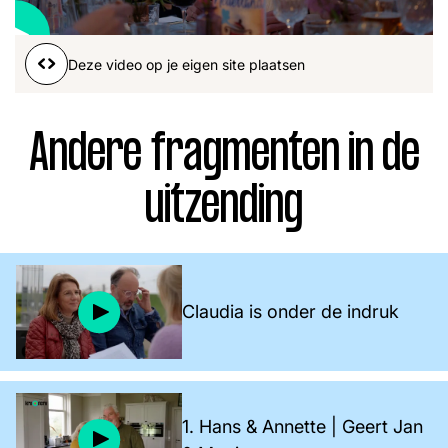
Word lid
John
Julius
Martijn
Deze video op je eigen site plaatsen
Nieuws
Nieuwsbrief
Uitzendingen
Andere fragmenten in de
Facebook
Instagram
uitzending
Claudia is onder de indruk
1. Hans & Annette | Geert Jan