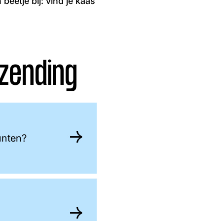
beetje bij: vind je kaas
zending
unten?
n