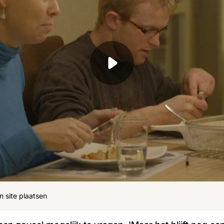
ohn
Julius
Uitzendingen
n site plaatsen