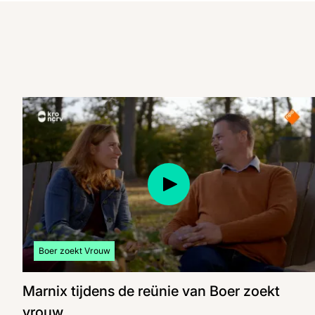
Bekijk meer artikelen over:
Boer zoekt Vrouw
Marnix tijdens de reünie van Boer zoekt
vrouw