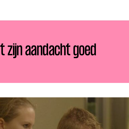
t zijn aandacht goed
p zoek?
Zoeken
t