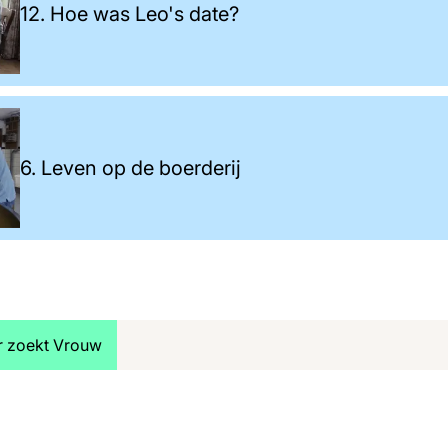
12. Hoe was Leo's date?
6. Leven op de boerderij
jk meer artikelen over:
r zoekt Vrouw