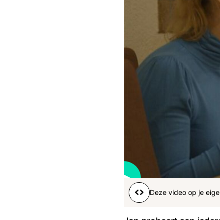
Boeren
Deedry
Jan
J
gemist
Martijn
Nieuws
Nieuwsbrief
Online
series
Nieuwsbrief
Word lid
Deze video op je eige