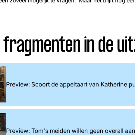
en zoveel mogelijk te vragen. 'Maar het blijft nog een 
 fragmenten in de uit
Preview: Scoort de appeltaart van Katherine p
Preview: Tom's meiden willen geen overall aa