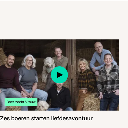
Bekijk meer artikelen over:
Boer zoekt Vrouw
Zes boeren starten liefdesavontuur