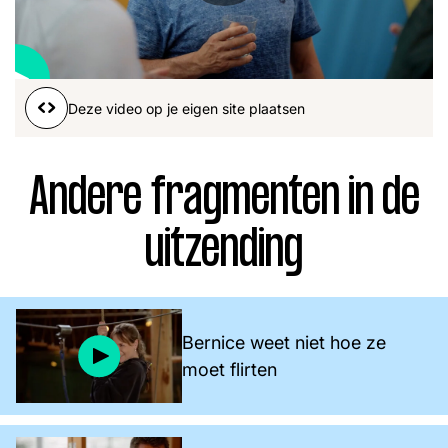
Word lid
John
Julius
Martijn
Nieuws
Nieuwsbrief
Deze video op je eigen site plaatsen
Uitzendingen
Facebook
Instagram
Andere fragmenten in de
uitzending
Bernice weet niet hoe ze
moet flirten