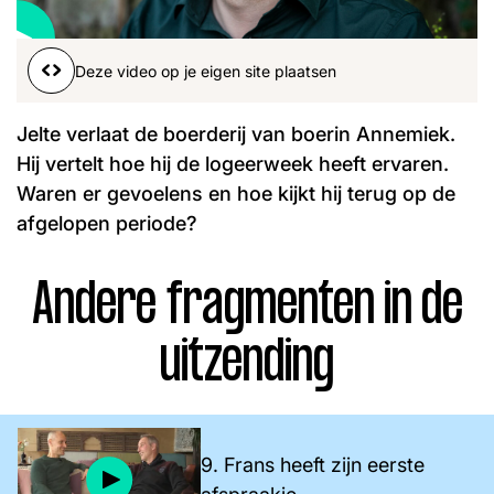
Word lid
John
Julius
Martijn
Deze video op je eigen site plaatsen
Nieuws
Nieuwsbrief
Uitzendingen
Jelte verlaat de boerderij van boerin Annemiek.
Facebook
Instagram
Hij vertelt hoe hij de logeerweek heeft ervaren.
Waren er gevoelens en hoe kijkt hij terug op de
afgelopen periode?
Andere fragmenten in de
uitzending
9. Frans heeft zijn eerste