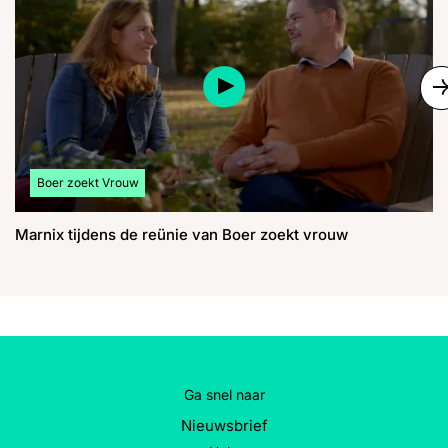
S
Bekijk meer artikelen over:
Boer zoekt Vrouw
Marnix tijdens de reünie van Boer zoekt vrouw
Ga snel naar
Nieuwsbrief