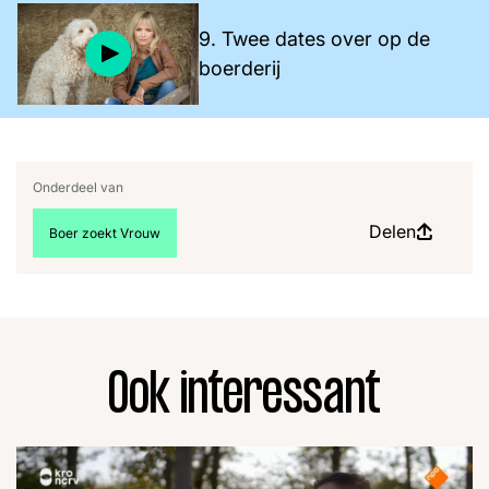
9. Twee dates over op de
boerderij
Onderdeel van
Delen
Bekijk meer artikelen over:
Boer zoekt Vrouw
Ook interessant