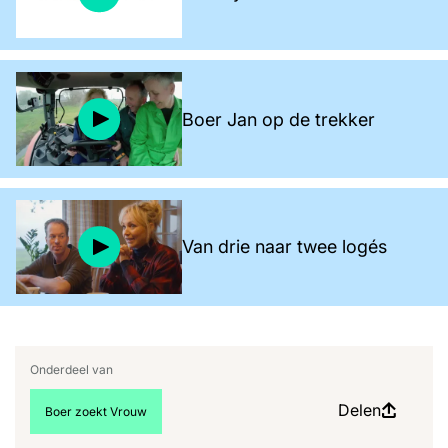
Boer Jan op de trekker
Van drie naar twee logés
Onderdeel van
Delen
Bekijk meer artikelen over:
Boer zoekt Vrouw