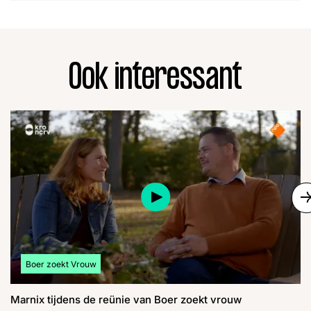
Ook interessant
S
Bekijk meer artikelen over:
Boer zoekt Vrouw
Marnix tijdens de reünie van Boer zoekt vrouw