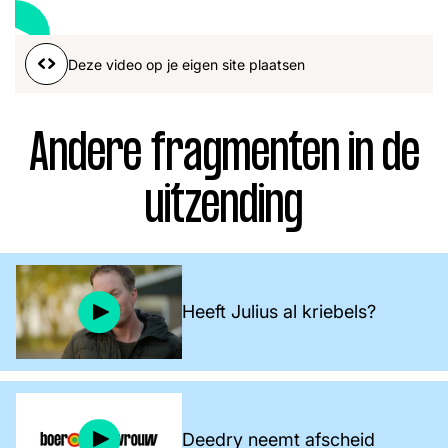
Word lid
John
Julius
Martijn
Deze video op je eigen site plaatsen
Nieuws
Nieuwsbrief
Uitzendingen
Andere fragmenten in de
Facebook
Instagram
uitzending
Heeft Julius al kriebels?
Deedry neemt afscheid