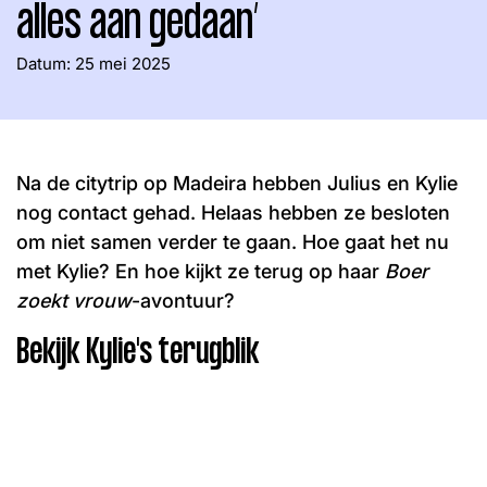
alles aan gedaan’
Word lid
John
Julius
Martijn
Datum:
25 mei 2025
Nieuws
Nieuwsbrief
Uitzendingen
Facebook
Instagram
Na de citytrip op Madeira hebben Julius en Kylie
nog contact gehad. Helaas hebben ze besloten
om niet samen verder te gaan. Hoe gaat het nu
met Kylie? En hoe kijkt ze terug op haar
Boer
zoekt vrouw
-avontuur?
Bekijk Kylie's terugblik