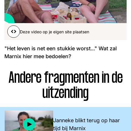
Word lid
John
Julius
Martijn
Nieuws
Nieuwsbrief
Deze video op je eigen site plaatsen
Uitzendingen
Facebook
Instagram
"Het leven is net een stukkie worst..." Wat zal
Marnix hier mee bedoelen?
Andere fragmenten in de
uitzending
Janneke blikt terug op haar
tijd bij Marnix