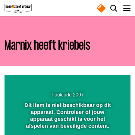
Overslaan en naar de inhoud gaan
Zoek do
Men
Marnix heeft kriebels
Boeren
Waar ben je naar op zoek?
Nieuws
Dempen
Boer zoekt vrouw gemist
Instellingen
Volledig
scherm
Zoeken
Foutcode 2007
Online series
Dit item is niet beschikbaar op dit
Afspelen
Meest gezocht
apparaat. Controleer of jouw
apparaat geschikt is voor het
Nieuwsbrief
afspelen van beveiligde content.
Boeren
Deedry
Jan