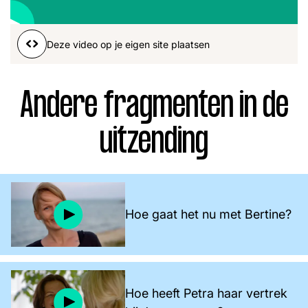
Word lid
00:01
00:00
John
Julius
Martijn
Deze video op je eigen site plaatsen
Nieuws
Nieuwsbrief
Uitzendingen
Andere fragmenten in de
Facebook
Instagram
uitzending
Hoe gaat het nu met Bertine?
Hoe heeft Petra haar vertrek