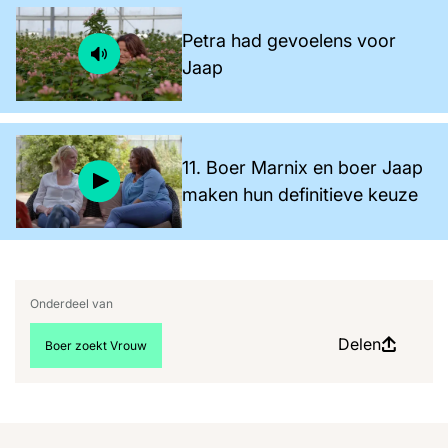
Petra had gevoelens voor
Jaap
11. Boer Marnix en boer Jaap
maken hun definitieve keuze
Onderdeel van
Delen
Bekijk meer artikelen over:
Boer zoekt Vrouw