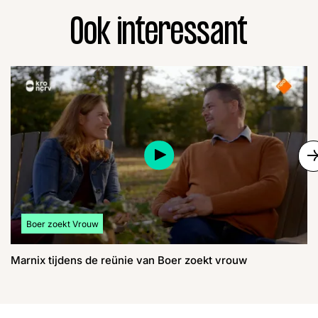
Ook interessant
S
Bekijk meer artikelen over:
Boer zoekt Vrouw
Marnix tijdens de reünie van Boer zoekt vrouw