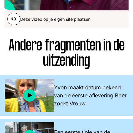
Word lid
John
Julius
Martijn
Deze video op je eigen site plaatsen
Nieuws
Nieuwsbrief
Uitzendingen
Andere fragmenten in de
Facebook
Instagram
uitzending
Yvon maakt datum bekend
van de eerste aflevering Boer
zoekt Vrouw
Een eerste tipje van de