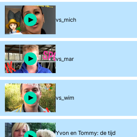
vs_mich
vs_mar
vs_wim
Yvon en Tommy: de tijd