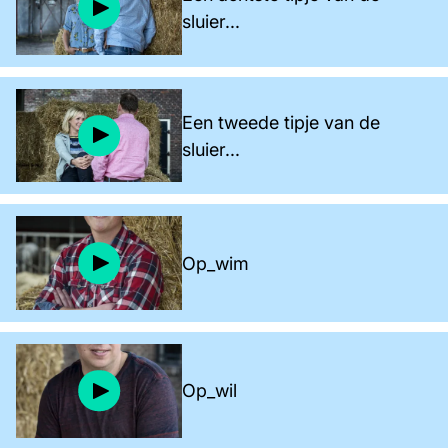
sluier...
Een tweede tipje van de
sluier...
Op_wim
Op_wil