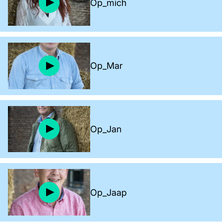
Op_mich
Op_Mar
Op_Jan
Op_Jaap