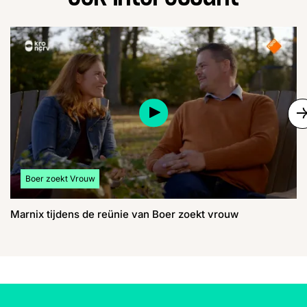
S
Bekijk meer artikelen over:
Boer zoekt Vrouw
Marnix tijdens de reünie van Boer zoekt vrouw