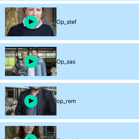
Op_stef
Op_sas
op_rem