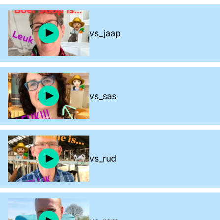
vs_jaap
vs_sas
vs_rud