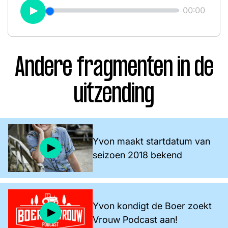
Word lid
00:00
John
Julius
Martijn
Play
Nieuws
Nieuwsbrief
Uitzendingen
Andere fragmenten in de
Facebook
Instagram
uitzending
Yvon maakt startdatum van
seizoen 2018 bekend
Yvon kondigt de Boer zoekt
Vrouw Podcast aan!