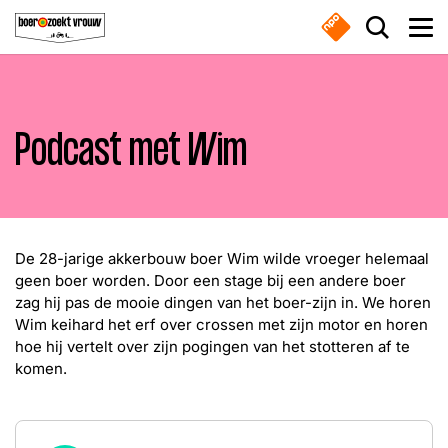
Overslaan en naar de inhoud gaan
Zoek do
Men
Podcast met Wim
Boeren
Waar ben je naar op zoek?
Nieuws
De 28-jarige akkerbouw boer Wim wilde vroeger helemaal
Boer zoekt vrouw gemist
geen boer worden. Door een stage bij een andere boer
Zoeken
zag hij pas de mooie dingen van het boer-zijn in. We horen
Wim keihard het erf over crossen met zijn motor en horen
Online series
hoe hij vertelt over zijn pogingen van het stotteren af te
komen.
Meest gezocht
Nieuwsbrief
Boeren
Deedry
Jan