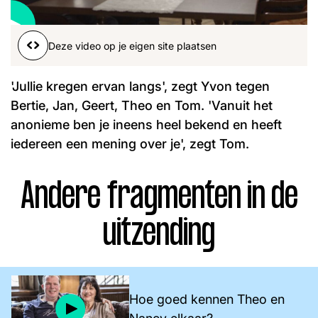
Word lid
John
Julius
Martijn
Deze video op je eigen site plaatsen
Nieuws
Nieuwsbrief
Uitzendingen
'Jullie kregen ervan langs', zegt Yvon tegen
Facebook
Instagram
Bertie, Jan, Geert, Theo en Tom. 'Vanuit het
anonieme ben je ineens heel bekend en heeft
iedereen een mening over je', zegt Tom.
Andere fragmenten in de
uitzending
Hoe goed kennen Theo en