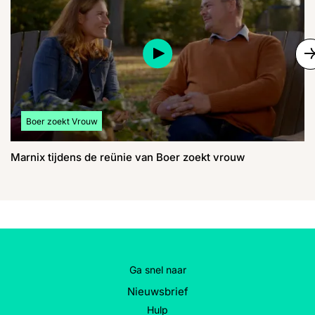
S
Bekijk meer artikelen over:
Boer zoekt Vrouw
Marnix tijdens de reünie van Boer zoekt vrouw
Ga snel naar
Nieuwsbrief
Hulp