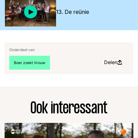
13. De reünie
Onderdeel van
Delen
Bekijk meer artikelen over:
Boer zoekt Vrouw
Ook interessant