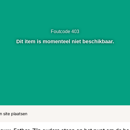
ohn
Julius
Uitzendingen
Foutcode 403
Dit item is momenteel niet beschikbaar.
n site plaatsen