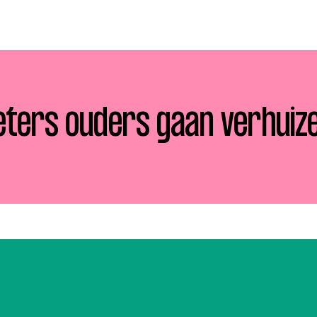
eters ouders gaan verhuiz
p zoek?
Zoeken
t