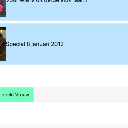
Special 8 januari 2012
jk meer artikelen over:
r zoekt Vrouw