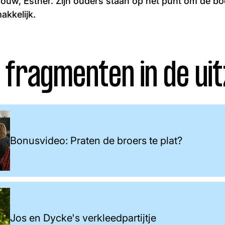
rouw, Esther. Zijn ouders staan op het punt om de boer
makkelijk.
 fragmenten in de uit
Bonusvideo: Praten de broers te plat?
Jos en Dycke's verkleedpartijtje