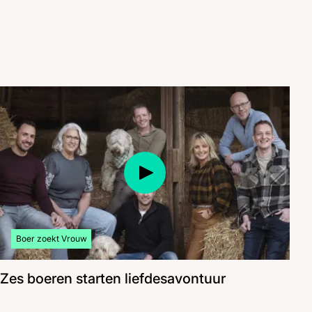
Bekijk meer artikelen over:
Boer zoekt Vrouw
Zes boeren starten liefdesavontuur