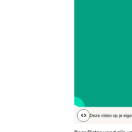
Boeren
Deedry
Jan
J
gemist
Martijn
Nieuws
Nieuwsbrief
Online
series
Nieuwsbrief
00:01
Afspelen
Dempen
Word lid
Deze video op je eige