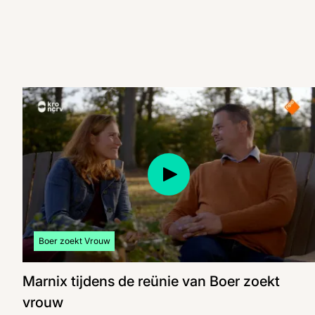
Bekijk meer artikelen over:
Boer zoekt Vrouw
Marnix tijdens de reünie van Boer zoekt
vrouw