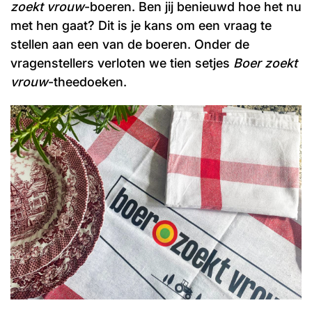
zoekt vrouw
-boeren. Ben jij benieuwd hoe het nu
Word lid
John
Julius
Martijn
met hen gaat? Dit is je kans om een vraag te
stellen aan een van de boeren. Onder de
Nieuws
Nieuwsbrief
vragenstellers verloten we tien setjes
Boer zoekt
Uitzendingen
vrouw
-theedoeken.
Facebook
Instagram