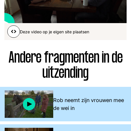
Word lid
John
Julius
Martijn
Nieuws
Nieuwsbrief
Deze video op je eigen site plaatsen
Uitzendingen
Facebook
Instagram
Andere fragmenten in de
uitzending
Rob neemt zijn vrouwen mee
de wei in