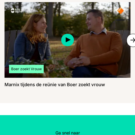
S
Bekijk meer artikelen over:
Boer zoekt Vrouw
Marnix tijdens de reünie van Boer zoekt vrouw
Ga snel naar