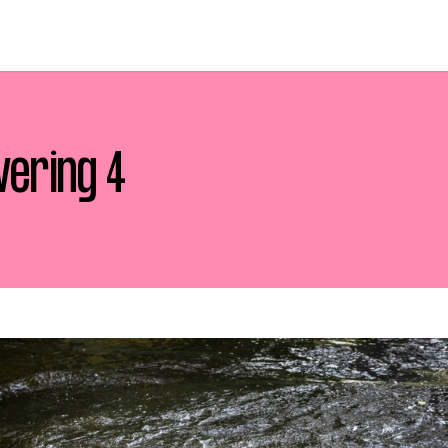
vering 4
p zoek?
Zoeken
t