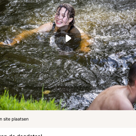
ohn
Julius
Uitzendingen
n site plaatsen