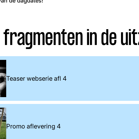
van de dagdates!
 fragmenten in de uit
Teaser webserie afl 4
Promo aflevering 4