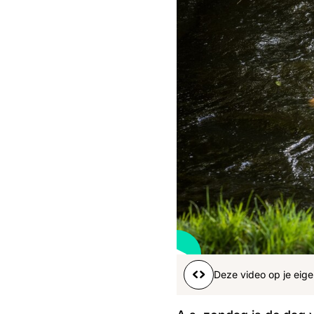
Boeren
Deedry
Jan
J
gemist
Martijn
Nieuws
Nieuwsbrief
Online
series
Nieuwsbrief
41
s
Word lid
Deze video op je eige