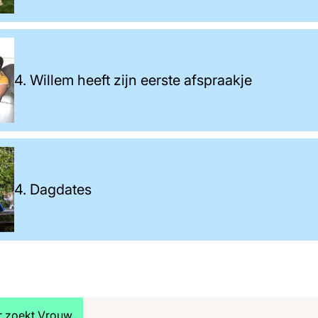
4. Willem heeft zijn eerste afspraakje
4. Dagdates
jk meer artikelen over:
r zoekt Vrouw