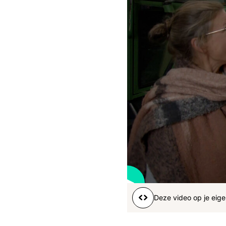
Boeren
Deedry
Jan
J
gemist
Martijn
Nieuws
Nieuwsbrief
Online
series
Nieuwsbrief
45
s
Word lid
Deze video op je eige