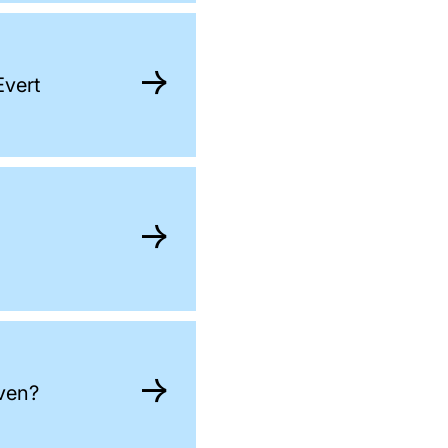
Evert
even?