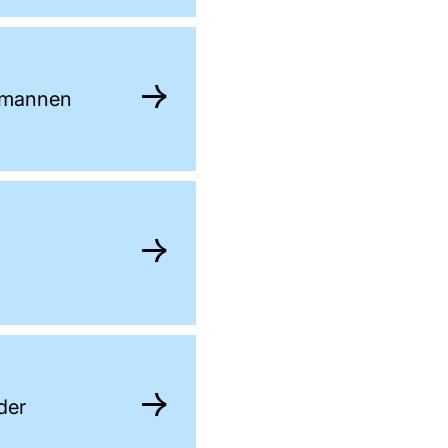
r mannen
der