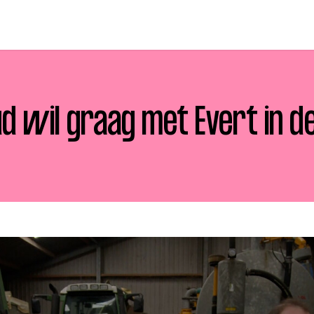
d wil graag met Evert in d
p zoek?
Zoeken
t