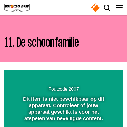
Overslaan en naar de inhoud gaan
Zoek do
Men
11. De schoonfamilie
Boeren
Waar ben je naar op zoek?
Nieuws
Dempen
Boer zoekt vrouw gemist
Instellingen
Volledig
scherm
Zoeken
Foutcode 2007
Online series
Dit item is niet beschikbaar op dit
Afspelen
Meest gezocht
apparaat. Controleer of jouw
apparaat geschikt is voor het
Nieuwsbrief
afspelen van beveiligde content.
Boeren
Deedry
Jan