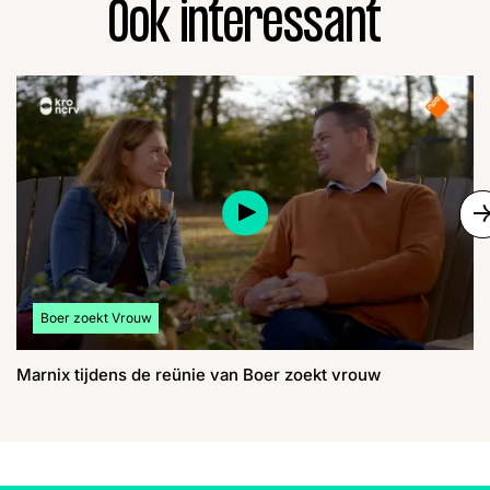
Ook interessant
S
Bekijk meer artikelen over:
Boer zoekt Vrouw
Marnix tijdens de reünie van Boer zoekt vrouw