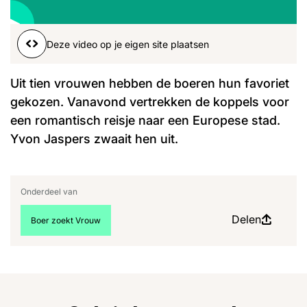
Word lid
00:01
00:00
John
Julius
Martijn
Deze video op je eigen site plaatsen
Nieuws
Nieuwsbrief
Uitzendingen
Uit tien vrouwen hebben de boeren hun favoriet
Facebook
Instagram
gekozen. Vanavond vertrekken de koppels voor
een romantisch reisje naar een Europese stad.
Yvon Jaspers zwaait hen uit.
Onderdeel van
Delen
Bekijk meer artikelen over:
Boer zoekt Vrouw