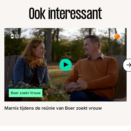
Ook interessant
S
Bekijk meer artikelen over:
Boer zoekt Vrouw
Marnix tijdens de reünie van Boer zoekt vrouw