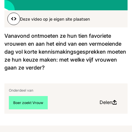
Word lid
00:01
00:00
John
Julius
Martijn
Deze video op je eigen site plaatsen
Nieuws
Nieuwsbrief
Uitzendingen
Vanavond ontmoeten ze hun tien favoriete
Facebook
Instagram
vrouwen en aan het eind van een vermoeiende
dag vol korte kennismakingsgesprekken moeten
ze hun keuze maken: met welke vijf vrouwen
gaan ze verder?
Onderdeel van
Delen
Bekijk meer artikelen over:
Boer zoekt Vrouw