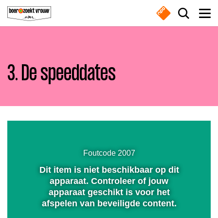
Overslaan en naar de inhoud gaan
Zoek do
Men
3. De speeddates
Boeren
Waar ben je naar op zoek?
Nieuws
Dempen
Boer zoekt vrouw gemist
Instellingen
Volledig
scherm
Zoeken
Foutcode 2007
Online series
Dit item is niet beschikbaar op dit
Afspelen
Meest gezocht
apparaat. Controleer of jouw
apparaat geschikt is voor het
Nieuwsbrief
afspelen van beveiligde content.
Boeren
Deedry
Jan