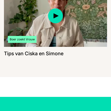
Bekijk meer artikelen over:
Boer zoekt Vrouw
Tips van Ciska en Simone