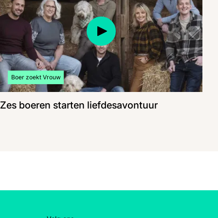
Bekijk meer artikelen over:
Boer zoekt Vrouw
Zes boeren starten liefdesavontuur