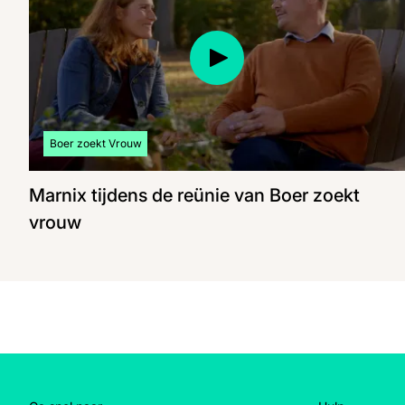
Bekijk meer artikelen over:
Boer zoekt Vrouw
Marnix tijdens de reünie van Boer zoekt
vrouw