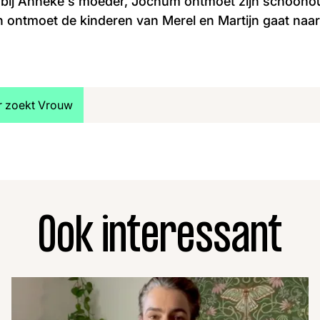
 bij Anneke's moeder, Jochum ontmoet zijn schoonoud
Jan ontmoet de kinderen van Merel en Martijn gaat naar
jk meer artikelen over:
r zoekt Vrouw
Ook interessant