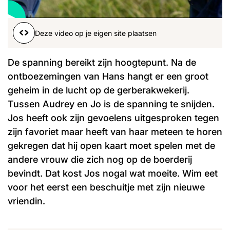
Word lid
John
Julius
Martijn
Deze video op je eigen site plaatsen
Nieuws
Nieuwsbrief
Uitzendingen
De spanning bereikt zijn hoogtepunt. Na de
Facebook
Instagram
ontboezemingen van Hans hangt er een groot
geheim in de lucht op de gerberakwekerij.
Tussen Audrey en Jo is de spanning te snijden.
Jos heeft ook zijn gevoelens uitgesproken tegen
zijn favoriet maar heeft van haar meteen te horen
gekregen dat hij open kaart moet spelen met de
andere vrouw die zich nog op de boerderij
bevindt. Dat kost Jos nogal wat moeite. Wim eet
voor het eerst een beschuitje met zijn nieuwe
vriendin.