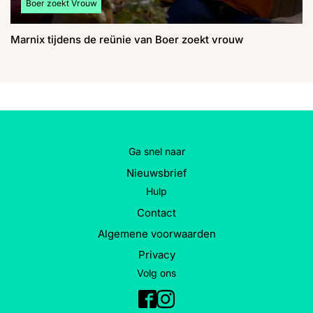
Bekijk meer artikelen over:
Boer zoekt Vrouw
Marnix tijdens de reünie van Boer zoekt vrouw
Ga snel naar
Nieuwsbrief
Hulp
Contact
Algemene voorwaarden
Privacy
Volg ons
Facebook
Instagram