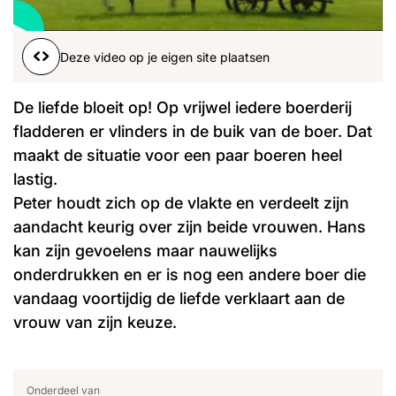
Word lid
John
Julius
Martijn
Deze video op je eigen site plaatsen
Nieuws
Nieuwsbrief
Uitzendingen
De liefde bloeit op! Op vrijwel iedere boerderij
Facebook
Instagram
fladderen er vlinders in de buik van de boer. Dat
maakt de situatie voor een paar boeren heel
lastig.
Peter houdt zich op de vlakte en verdeelt zijn
aandacht keurig over zijn beide vrouwen. Hans
kan zijn gevoelens maar nauwelijks
onderdrukken en er is nog een andere boer die
vandaag voortijdig de liefde verklaart aan de
vrouw van zijn keuze.
Onderdeel van