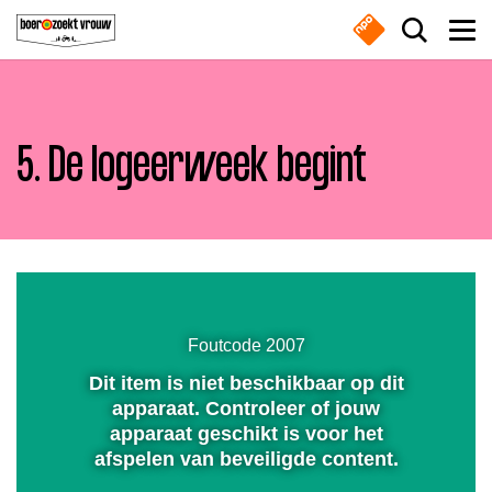
Overslaan en naar de inhoud gaan
Zoek do
Men
5. De logeerweek begint
Boeren
Waar ben je naar op zoek?
Nieuws
Dempen
Boer zoekt vrouw gemist
Instellingen
Volledig
scherm
Zoeken
Foutcode 2007
Online series
Dit item is niet beschikbaar op dit
Afspelen
Meest gezocht
apparaat. Controleer of jouw
apparaat geschikt is voor het
Nieuwsbrief
afspelen van beveiligde content.
Boeren
Deedry
Jan