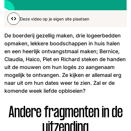
Word lid
00:01
00:00
John
Julius
Martijn
Deze video op je eigen site plaatsen
Nieuws
Nieuwsbrief
Uitzendingen
De boerderij gezellig maken, drie logeerbedden
Facebook
Instagram
opmaken, lekkere boodschappen in huis halen
en een heerlijk ontvangstmaal maken; Bernice,
Claudia, Haico, Piet en Richard steken de handen
uit de mouwen om hun logés zo aangenaam
mogelijk te ontvangen. Ze kijken er allemaal erg
naar uit om hun dates weer te zien. Zal er de
komende week liefde opbloeien?
Andere fragmenten in de
uitzending