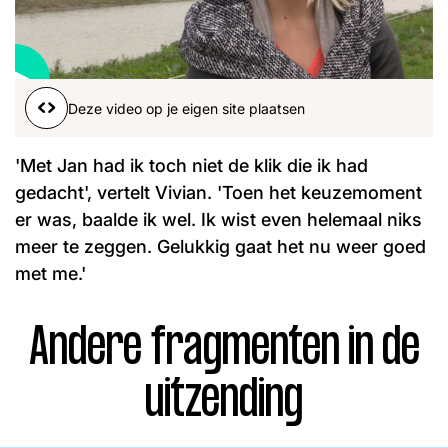
Word lid
John
Julius
Martijn
Nieuws
Nieuwsbrief
Deze video op je eigen site plaatsen
Uitzendingen
Facebook
Instagram
'Met Jan had ik toch niet de klik die ik had
gedacht', vertelt Vivian. 'Toen het keuzemoment
er was, baalde ik wel. Ik wist even helemaal niks
meer te zeggen. Gelukkig gaat het nu weer goed
met me.'
Andere fragmenten in de
uitzending