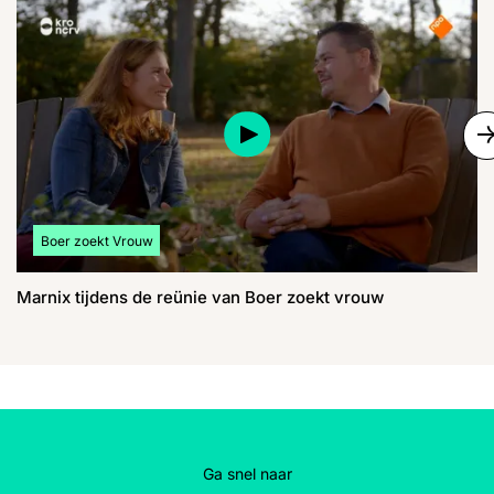
S
Bekijk meer artikelen over:
Boer zoekt Vrouw
Marnix tijdens de reünie van Boer zoekt vrouw
Ga snel naar