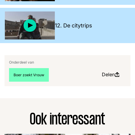
12. De citytrips
Onderdeel van
Delen
Bekijk meer artikelen over:
Boer zoekt Vrouw
Ook interessant