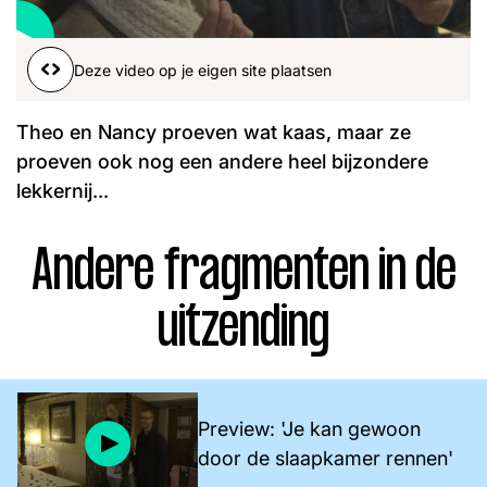
Word lid
John
Julius
Martijn
Deze video op je eigen site plaatsen
Nieuws
Nieuwsbrief
Uitzendingen
Theo en Nancy proeven wat kaas, maar ze
Facebook
Instagram
proeven ook nog een andere heel bijzondere
lekkernij...
Andere fragmenten in de
uitzending
Preview: 'Je kan gewoon
door de slaapkamer rennen'